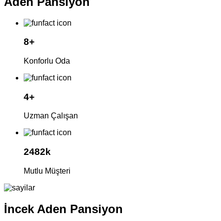
Aden Pansiyon
8
+
Konforlu Oda
4
+
Uzman Çalışan
2482
k
Mutlu Müşteri
İncek Aden Pansiyon